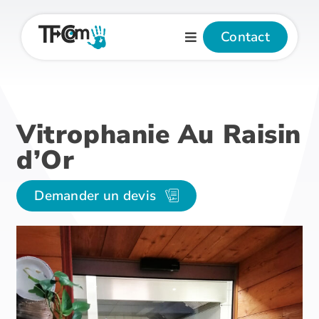
Passer
au
Contact
contenu
Vitrophanie Au Raisin
d’Or
Demander un devis