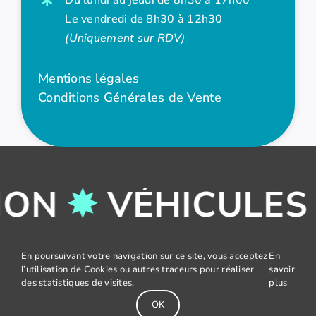
Du lundi au jeudi de 8h30 à 17h00
Le vendredi de 8h30 à 12h30
(Uniquement sur RDV)
Mentions légales
Conditions Générales de Vente
ION
✸
VÉHICULES
2026 - Réalisation :
NEXAGO.
En poursuivant votre navigation sur ce site, vous acceptez
En
l’utilisation de Cookies ou autres traceurs pour réaliser
savoir
des statistiques de visites.
plus
OK