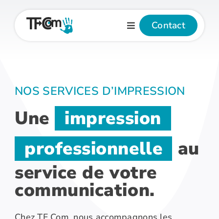
Passer
au
Contact
contenu
NOS SERVICES D’IMPRESSION
Une
impression
professionnelle
au
service de votre
communication.
Chez TF Com, nous accompagnons les