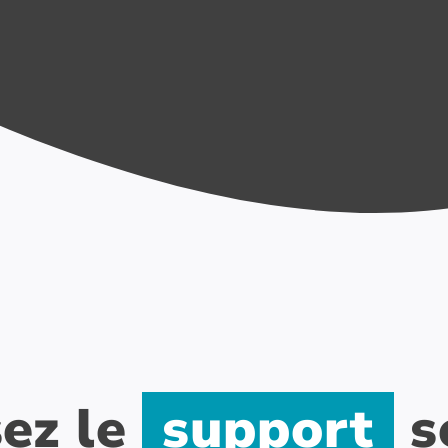
sez le
support
​​​