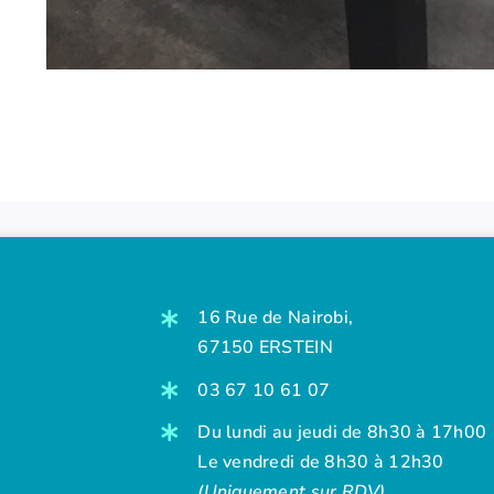
16 Rue de Nairobi,
67150 ERSTEIN
03 67 10 61 07
Du lundi au jeudi de 8h30 à 17h00
Le vendredi de 8h30 à 12h30
(Uniquement sur RDV)