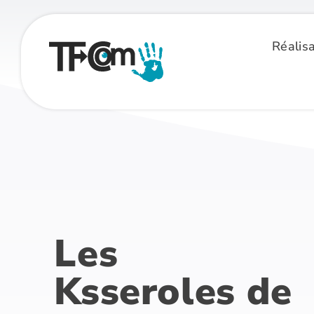
Passer
au
Réalisa
contenu
Les
Ksseroles de