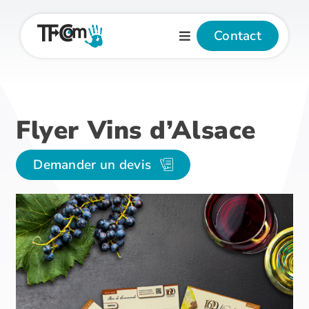
Passer
au
Contact
contenu
Flyer Vins d’Alsace
Demander un devis