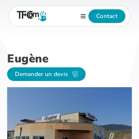
Passer
au
Contact
contenu
Eugène
Demander un devis