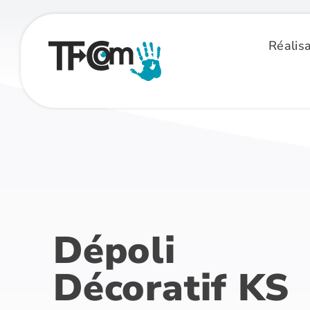
Passer
au
Réalisa
contenu
Dépoli
Décoratif KS